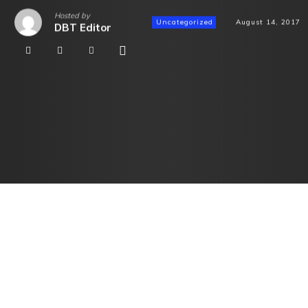
Hosted by
Uncategorized
August 14, 2017
DBT Editor