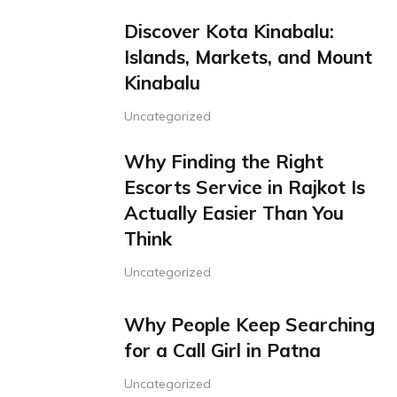
Discover Kota Kinabalu:
Islands, Markets, and Mount
Kinabalu
Uncategorized
Why Finding the Right
Escorts Service in Rajkot Is
Actually Easier Than You
Think
Uncategorized
Why People Keep Searching
for a Call Girl in Patna
Uncategorized