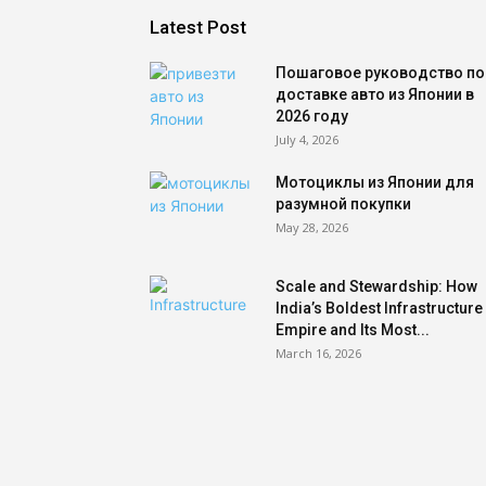
Latest Post
Пошаговое руководство по
доставке авто из Японии в
2026 году
July 4, 2026
Мотоциклы из Японии для
разумной покупки
May 28, 2026
Scale and Stewardship: How
India’s Boldest Infrastructure
Empire and Its Most...
March 16, 2026