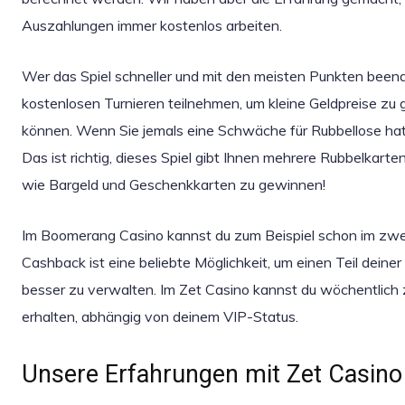
Auszahlungen immer kostenlos arbeiten.
Wer das Spiel schneller und mit den meisten Punkten beend
kostenlosen Turnieren teilnehmen, um kleine Geldpreise zu 
können. Wenn Sie jemals eine Schwäche für Rubbellose hatten
Das ist richtig, dieses Spiel gibt Ihnen mehrere Rubbelkarten
wie Bargeld und Geschenkkarten zu gewinnen!
Im Boomerang Casino kannst du zum Beispiel schon im zwe
Cashback ist eine beliebte Möglichkeit, um einen Teil deine
besser zu verwalten. Im Zet Casino kannst du wöchentlic
erhalten, abhängig von deinem VIP-Status.
Unsere Erfahrungen mit Zet Casino