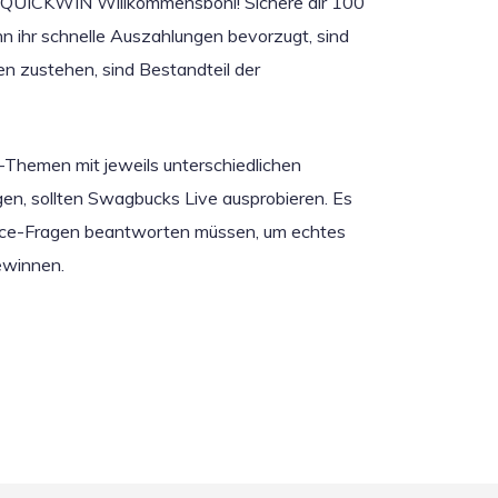
n QUICKWIN Willkommensboni! Sichere dir 100
n ihr schnelle Auszahlungen bevorzugt, sind
en zustehen, sind Bestandteil der
s-Themen mit jeweils unterschiedlichen
gen, sollten Swagbucks Live ausprobieren. Es
Choice-Fragen beantworten müssen, um echtes
ewinnen.