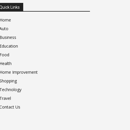
Quick Links
Home
Auto
Business
Education
Food
Health
Home Improvement
Shopping
Technology
Travel
Contact Us