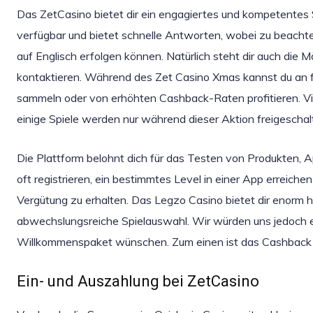
Das ZetCasino bietet dir ein engagiertes und kompetentes
verfügbar und bietet schnelle Antworten, wobei zu beacht
auf Englisch erfolgen können. Natürlich steht dir auch die 
kontaktieren. Während des Zet Casino Xmas kannst du an fe
sammeln oder von erhöhten Cashback-Raten profitieren. Viel
einige Spiele werden nur während dieser Aktion freigeschal
Die Plattform belohnt dich für das Testen von Produkten, 
oft registrieren, ein bestimmtes Level in einer App erreiche
Vergütung zu erhalten. Das Legzo Casino bietet dir enorm 
abwechslungsreiche Spielauswahl. Wir würden uns jedoch 
Willkommenspaket wünschen. Zum einen ist das Cashback 
Ein- und Auszahlung bei ZetCasino