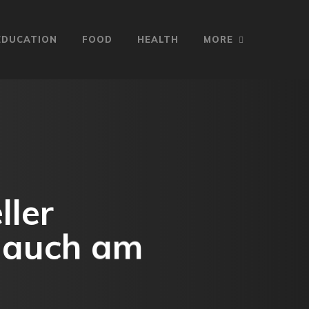
EDUCATION
FOOD
HEALTH
MORE
ller
 auch am