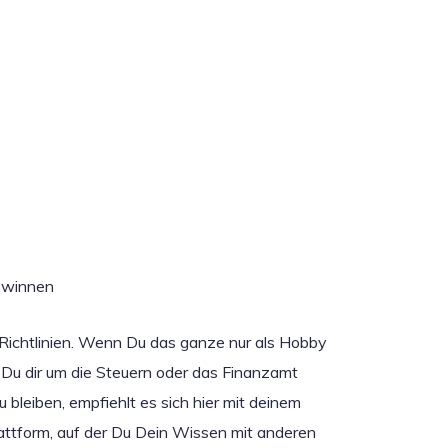
 Richtlinien. Wenn Du das ganze nur als Hobby
t Du dir um die Steuern oder das Finanzamt
leiben, empfiehlt es sich hier mit deinem
attform, auf der Du Dein Wissen mit anderen